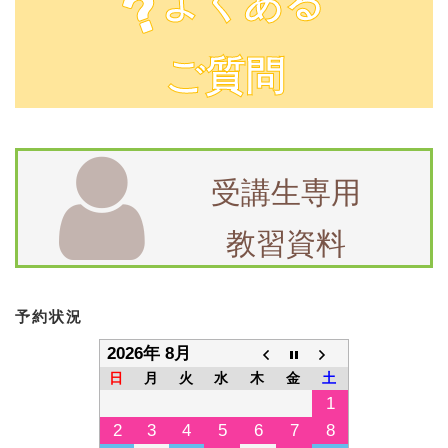
よくある
ご質問
受講生専用
教習資料
予約状況
2026年 8月
日
月
火
水
木
金
土
1
2
3
4
5
6
7
8