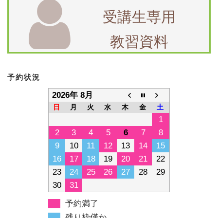
７月２８日 火曜日 予約完了状況
07/28
受講生専用
教習資料
予約状況
2026年 8月
日
月
火
水
木
金
土
1
2
3
4
5
6
7
8
9
10
11
12
13
14
15
16
17
18
19
20
21
22
23
24
25
26
27
28
29
30
31
予約満了
残り枠僅か