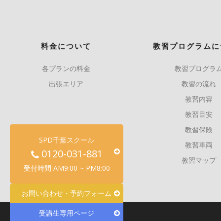
料金について
教習プログラムに
各プランの料金
教習プログラ
出張エリア
教習の流れ
教習内容
教習目安
教習保険
SPD千葉スクール
教習車両
0120-031-881
教習マップ
受付時間 AM9:00 ~ PM8:00
お問い合わせ・予約フォーム
受講生専用ページ